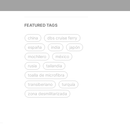
FEATURED TAGS
china
dbs cruise ferry
españa
india
japón
mochilero
méxico
rusia
tailandia
toalla de microfibra
transiberiano
turquía
zona desmilitarizada