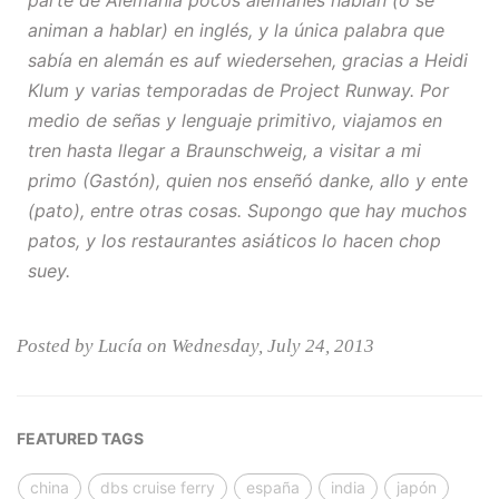
parte de Alemania pocos alemanes hablan (o se
animan a hablar) en inglés, y la única palabra que
sabía en alemán es
auf wiedersehen
, gracias a Heidi
Klum y varias temporadas de Project Runway. Por
medio de señas y lenguaje primitivo, viajamos en
tren hasta llegar a Braunschweig, a visitar a mi
primo (Gastón), quien nos enseñó
danke
,
allo
y
ente
(pato), entre otras cosas. Supongo que hay muchos
patos, y los restaurantes asiáticos lo hacen chop
suey.
Posted by Lucía on Wednesday, July 24, 2013
FEATURED TAGS
china
dbs cruise ferry
españa
india
japón